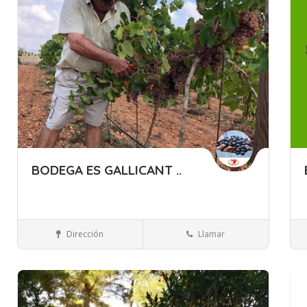
BODEGA ES GALLICANT ..
Islas Baleares
Mallorca
Bebidas
Dirección
Llamar
Guardar
Gua