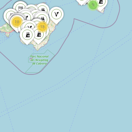
9
13
18