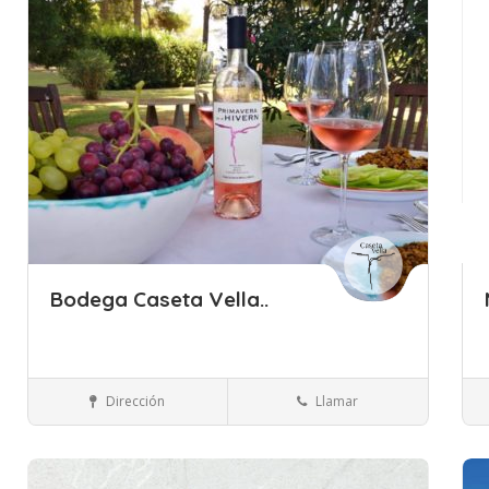
Bodega Caseta Vella..
Islas Baleares
Mallorca
Bebidas
Dirección
Llamar