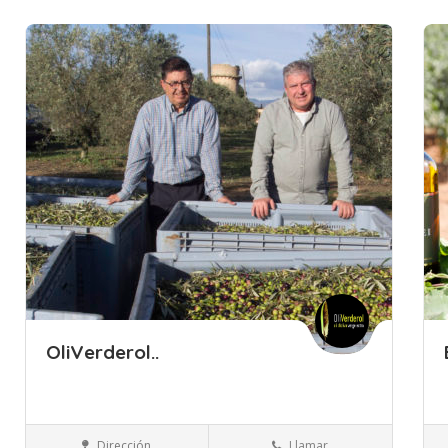
Guardar
Gua
OliVerderol..
Islas Baleares
Mallorca
Ecológicos
Dirección
Llamar