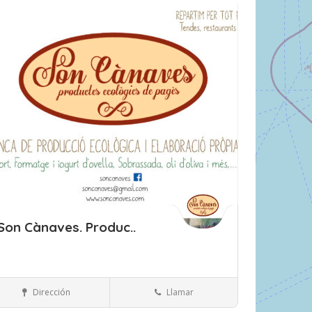
rdar
Son Cànaves. Produc..
Islas Baleares
Mallorca
Ecológicos
Dirección
Llamar