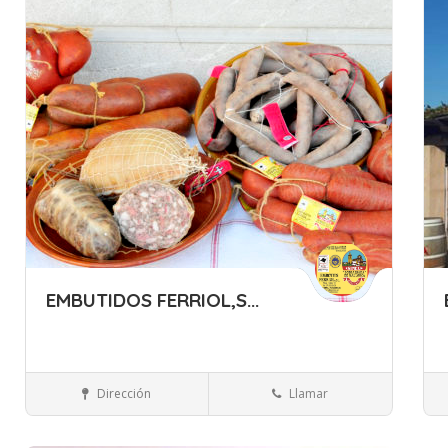
Guardar
Gua
EMBUTIDOS FERRIOL,S...
Islas Baleares
Mallorca
Carnes y embutidos
Dirección
Llamar