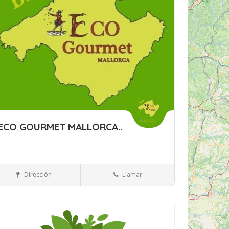
ECO GOURMET MALLORCA..
Islas Baleares
Mallorca
Ecológicos
Dirección
Llamar
rdar