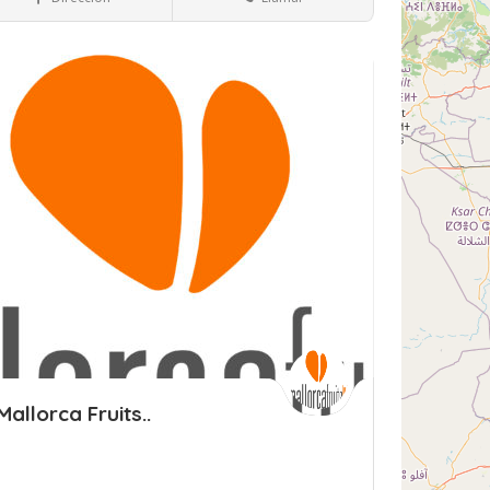
rdar
Mallorca Fruits..