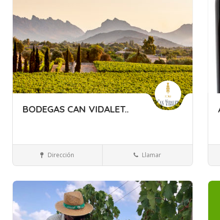
BODEGAS CAN VIDALET..
Islas Baleares
Mallorca
Bebidas
Dirección
Llamar
Guardar
Gua