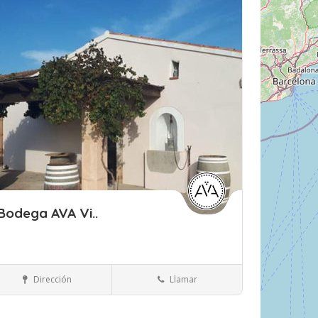
rdar
Bodega AVA Vi..
Islas Baleares
Mallorca
Bebidas
Dirección
Llamar