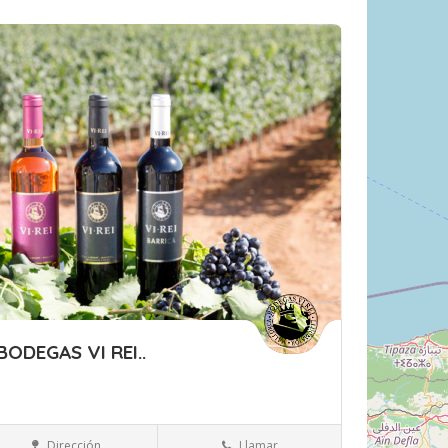
rdar
BODEGAS VI REI..
Islas Baleares
Mallorca
Bebidas
Dirección
Llamar