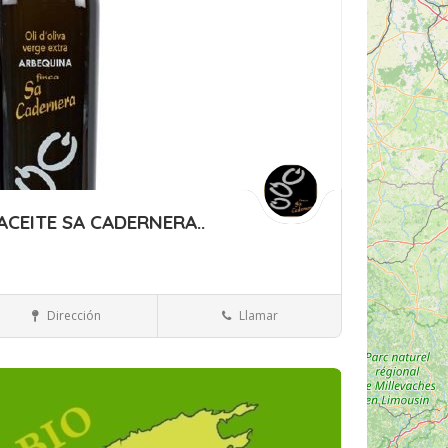
ACEITE SA CADERNERA..
Islas Baleares
Mallorca
Otros productos
Dirección
Llamar
rdar