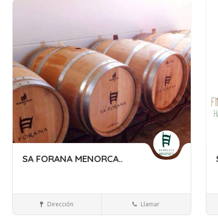
Guardar
Gua
SA FORANA MENORCA..
Islas Baleares
Menorca
Bebidas
Dirección
Llamar