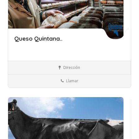
Queso Quintana..
Islas Baleares
Menorca
Quesos, Huevos y Lácteos
Dirección
Llamar