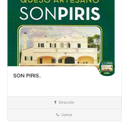
SON PIRIS..
Islas Baleares
Menorca
Quesos, Huevos y Lácteos
Dirección
Llamar