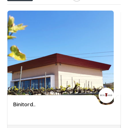
Binitord..
Islas Baleares
Menorca
Bebidas