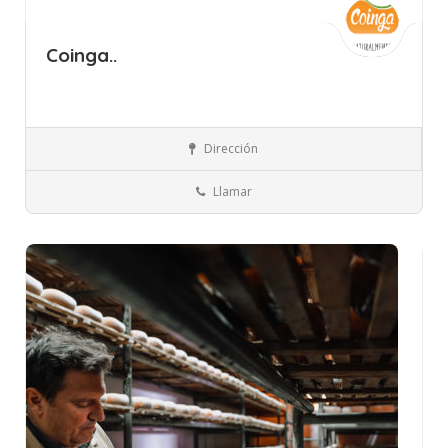
Coinga..
Islas Baleares
Menorca
Quesos, Huevos y Lácteos
Dirección
Llamar