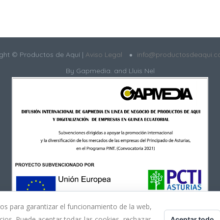
ght © Productos de Aquí |
Aviso Legal
info@productosdeaqui.
By
Gapmedia.
and Lluis Nel
ros para garantizar el funcionamiento de la web,
cios. Puede aceptar todas las cookies, rechazar
Aceptar todo