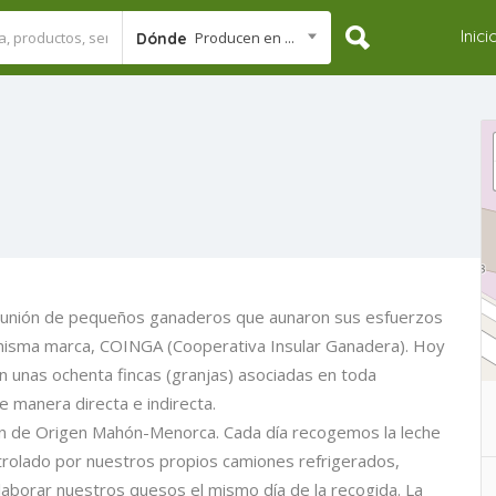
Inici
Producen en ...
Dónde
a unión de pequeños ganaderos que aunaron sus esfuerzos
misma marca, COINGA (Cooperativa Insular Ganadera). Hoy
n unas ochenta fincas (granjas) asociadas en toda
 manera directa e indirecta.
n de Origen Mahón-Menorca. Cada día recogemos la leche
ntrolado por nuestros propios camiones refrigerados,
laborar nuestros quesos el mismo día de la recogida. La