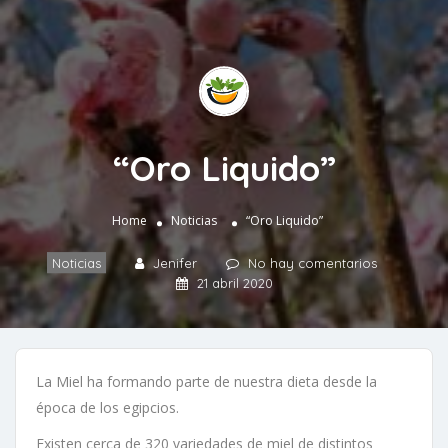
“Oro Liquido”
Home
Noticias
“Oro Liquido”
Noticias
Jenifer
No hay comentarios
21 abril 2020
La Miel ha formando parte de nuestra dieta desde la
época de los egipcios.
Existen cerca de 320 variedades de miel de distintos