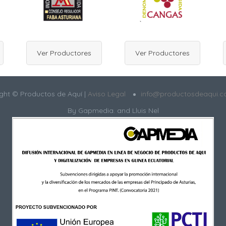
Ver Productores
Ver Productores
ght © Productos de Aquí |
Aviso Legal
info@productosdeaqui.
By
Gapmedia.
and Lluis Nel