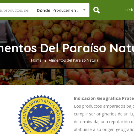
Inici
Producen en ...
Dónde
mentos Del Paraíso Nat
Home
Alimentos del Paraíso Natural
Indicación Geográfica Prot
Los productos amparados bajo 
cumplir ser originarios de un 
determinada, una reputación u 
atribuirse a su origen geográf