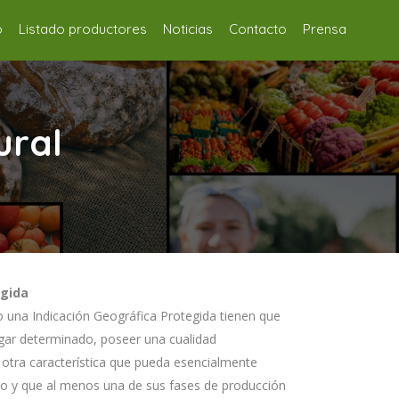
o
Listado productores
Noticias
Contacto
Prensa
ural
egida
una Indicación Geográfica Protegida tienen que
lugar determinado, poseer una cualidad
otra característica que pueda esencialmente
ico y que al menos una de sus fases de producción