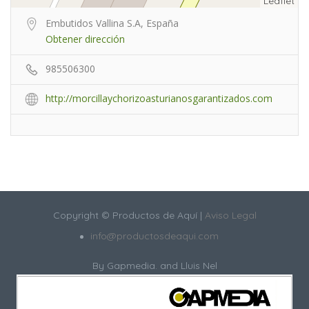
Leaflet
Embutidos Vallina S.A, España
Obtener dirección
985506300
http://morcillaychorizoasturianosgarantizados.com
Copyright © Productos de Aquí |
Aviso Legal
info@productosdeaqui.com
By
Gapmedia.
and Lluis Nel