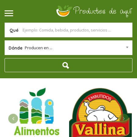
Qué
Producen en ...
Dónde