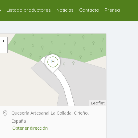
o
Listado productores
Noticias
Contacto
Prensa
Leaflet
Quesería Artesanal La Collada, Cirieño,
España
Obtener dirección