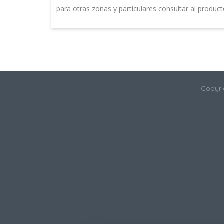
para otras zonas y particulares consultar al product
Copyri