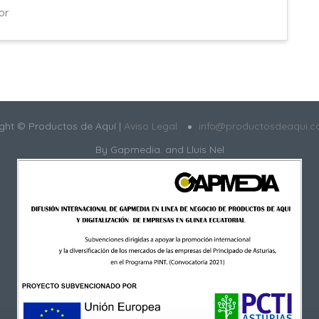
or
ght © Productos de Aquí |
Aviso Legal
info@productosdeaqui.
By
Gapmedia.
and Lluis Nel