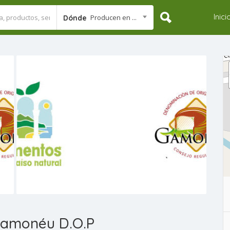
Inici
Producen en ...
Dónde
Gamonéu D.O.P