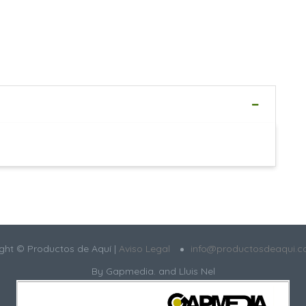
ght © Productos de Aquí |
Aviso Legal
info@productosdeaqui.
By
Gapmedia.
and Lluis Nel