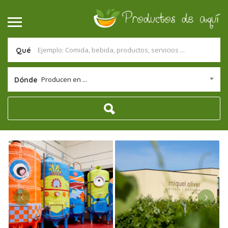
Qué
Producen en ...
Dónde