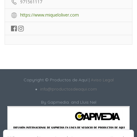
971561117
https://www.miqueloliver.com
Copyright © Productos de Aquí |
Aviso Legal
info@productosdeaqui.com
By
Gapmedia.
and Lluis Nel